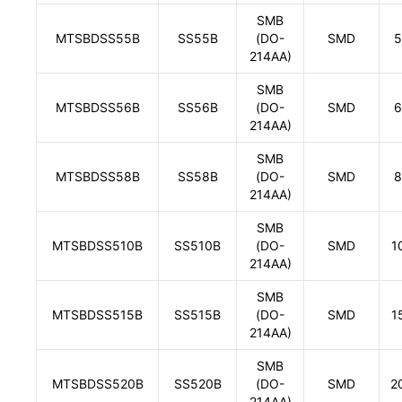
SMB
MTSBDSS55B
SS55B
(DO-
SMD
5
214AA)
SMB
MTSBDSS56B
SS56B
(DO-
SMD
6
214AA)
SMB
MTSBDSS58B
SS58B
(DO-
SMD
8
214AA)
SMB
MTSBDSS510B
SS510B
(DO-
SMD
1
214AA)
SMB
MTSBDSS515B
SS515B
(DO-
SMD
1
214AA)
SMB
MTSBDSS520B
SS520B
(DO-
SMD
2
214AA)