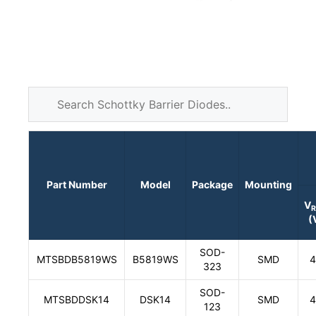
Part Number
Model
Package
Mounting
V
(
SOD-
MTSBDB5819WS
B5819WS
SMD
4
323
SOD-
MTSBDDSK14
DSK14
SMD
4
123