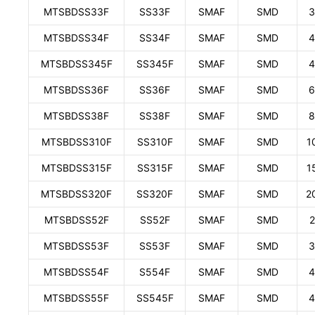
MTSBDSS33F
SS33F
SMAF
SMD
3
MTSBDSS34F
SS34F
SMAF
SMD
4
MTSBDSS345F
SS345F
SMAF
SMD
4
MTSBDSS36F
SS36F
SMAF
SMD
6
MTSBDSS38F
SS38F
SMAF
SMD
8
MTSBDSS310F
SS310F
SMAF
SMD
1
MTSBDSS315F
SS315F
SMAF
SMD
1
MTSBDSS320F
SS320F
SMAF
SMD
2
MTSBDSS52F
SS52F
SMAF
SMD
2
MTSBDSS53F
SS53F
SMAF
SMD
3
MTSBDSS54F
S554F
SMAF
SMD
4
MTSBDSS55F
SS545F
SMAF
SMD
4