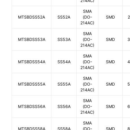
214AC)
SMA
MTSBDSS52A
SS52A
(DO-
SMD
2
214AC)
SMA
MTSBDSS53A
SS53A
(DO-
SMD
3
214AC)
SMA
MTSBDSS54A
SS54A
(DO-
SMD
4
214AC)
SMA
MTSBDSS55A
SS55A
(DO-
SMD
5
214AC)
SMA
MTSBDSS56A
SS56A
(DO-
SMD
6
214AC)
SMA
MTSBDSS58A
SS58A
(DO-
SMD
8