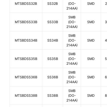
MTSBDSS32B
SS32B
(DO-
SMD
2
214AA)
SMB
MTSBDSS33B
SS33B
(DO-
SMD
3
214AA)
SMB
MTSBDSS34B
SS34B
(DO-
SMD
4
214AA)
SMB
MTSBDSS35B
SS35B
(DO-
SMD
5
214AA)
SMB
MTSBDSS36B
SS36B
(DO-
SMD
6
214AA)
SMB
MTSBDSS38B
SS38B
(DO-
SMD
8
214AA)