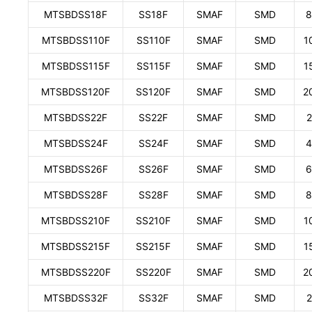
MTSBDSS18F
SS18F
SMAF
SMD
8
MTSBDSS110F
SS110F
SMAF
SMD
1
MTSBDSS115F
SS115F
SMAF
SMD
1
MTSBDSS120F
SS120F
SMAF
SMD
2
MTSBDSS22F
SS22F
SMAF
SMD
2
MTSBDSS24F
SS24F
SMAF
SMD
4
MTSBDSS26F
SS26F
SMAF
SMD
6
MTSBDSS28F
SS28F
SMAF
SMD
8
MTSBDSS210F
SS210F
SMAF
SMD
1
MTSBDSS215F
SS215F
SMAF
SMD
1
MTSBDSS220F
SS220F
SMAF
SMD
2
MTSBDSS32F
SS32F
SMAF
SMD
2