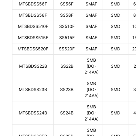
MTSBDSS56F
SS56F
SMAF
SMD
6
MTSBDSS58F
SS58F
SMAF
SMD
8
MTSBDSS510F
SS510F
SMAF
SMD
1
MTSBDSS515F
SS515F
SMAF
SMD
1
MTSBDSS520F
SS520F
SMAF
SMD
2
SMB
MTSBDSS22B
SS22B
(DO-
SMD
2
214AA)
SMB
MTSBDSS23B
SS23B
(DO-
SMD
3
214AA)
SMB
MTSBDSS24B
SS24B
(DO-
SMD
4
214AA)
SMB