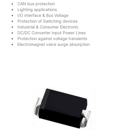
CAN bus protection
Lighting applications
I/O interface & Bus Voltage
Protection of Switching devices
Industrial & Consumer Electronic
DC/DC Converter Input Power Lines
Protection against voltage transients
Electromagnet valve surge absorption